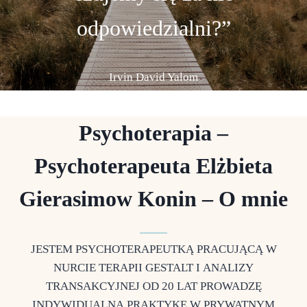
doświadczeniami, chociaż
odpowiedzialni?”
głęboko się tego lękam.”
Irvin David Yalom
Carl Rogers
Psychoterapia –
Psychoterapeuta Elżbieta
Gierasimow Konin – O mnie
JESTEM PSYCHOTERAPEUTKĄ PRACUJĄCĄ W
NURCIE TERAPII GESTALT I ANALIZY
TRANSAKCYJNEJ OD 20 LAT PROWADZĘ
INDYWIDUALNĄ PRAKTYKĘ W PRYWATNYM